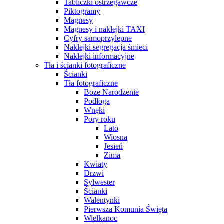
Tabliczki ostrzegawcze
Piktogramy
Magnesy
Magnesy i naklejki TAXI
Cyfry samoprzylepne
Naklejki segregacja śmieci
Naklejki informacyjne
Tła i ścianki fotograficzne
Ścianki
Tła fotograficzne
Boże Narodzenie
Podłoga
Wnęki
Pory roku
Lato
Wiosna
Jesień
Zima
Kwiaty
Drzwi
Sylwester
Ścianki
Walentynki
Pierwsza Komunia Święta
Wielkanoc