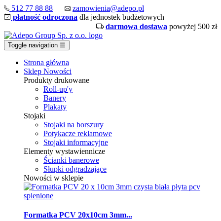
512 77 88 88
zamowienia@adepo.pl
płatność odroczona
dla jednostek budżetowych
darmowa dostawa
powyżej 500 zł
Toggle navigation
☰
Strona główna
Sklep
Nowości
Produkty drukowane
Roll-up'y
Banery
Plakaty
Stojaki
Stojaki na borszury
Potykacze reklamowe
Stojaki informacyjne
Elementy wystawiennicze
Ścianki banerowe
Słupki odgradzające
Nowości w sklepie
Formatka PCV 20x10cm 3mm...