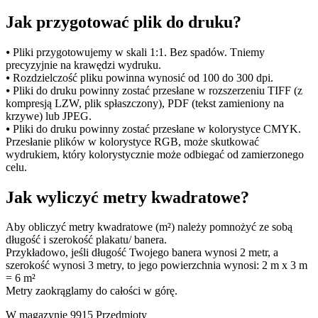
Jak przygotować plik do druku?
⦁ Pliki przygotowujemy w skali 1:1. Bez spadów. Tniemy
precyzyjnie na krawędzi wydruku.
⦁ Rozdzielczość pliku powinna wynosić od 100 do 300 dpi.
⦁ Pliki do druku powinny zostać przesłane w rozszerzeniu TIFF (z
kompresją LZW, plik spłaszczony), PDF (tekst zamieniony na
krzywe) lub JPEG.
⦁ Pliki do druku powinny zostać przesłane w kolorystyce CMYK.
Przesłanie plików w kolorystyce RGB, może skutkować
wydrukiem, który kolorystycznie może odbiegać od zamierzonego
celu.
Jak wyliczyć metry kwadratowe?
Aby obliczyć metry kwadratowe (m²) należy pomnożyć ze sobą
długość i szerokość plakatu/ banera.
Przykładowo, jeśli długość Twojego banera wynosi 2 metr, a
szerokość wynosi 3 metry, to jego powierzchnia wynosi: 2 m x 3 m
= 6 m²
Metry zaokrąglamy do całości w górę.
W magazynie
9915 Przedmioty