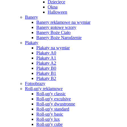
Dziecięce
Okna
Halloween
Banery
Banery reklamowe na wymiar
Banery gotowe wzory
Banery Boże Ciało
Banery Boże Narodzenie
Plakaty
Plakaty na wymiar
Plakaty A0
Plakaty A1
Plakaty A2
Plakaty B0
Plakaty B1
Plakaty B2
Fotoobrazy
Roll-up'y reklamowe
Roll-up'y classic
Roll-up'y exculsive
Roll-up'y dwustronne
Roll-up'y standard
Roll-up'y basic
Roll-up'y lux
Roll-up'y cube