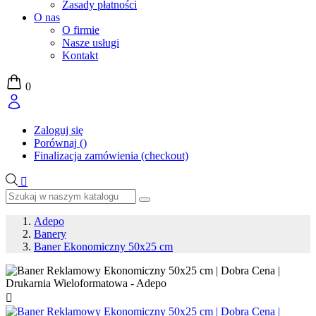
Zasady płatności
O nas
O firmie
Nasze usługi
Kontakt
0
Zaloguj się
Porównaj
(
)
Finalizacja zamówienia (checkout)

Adepo
Banery
Baner Ekonomiczny 50x25 cm
