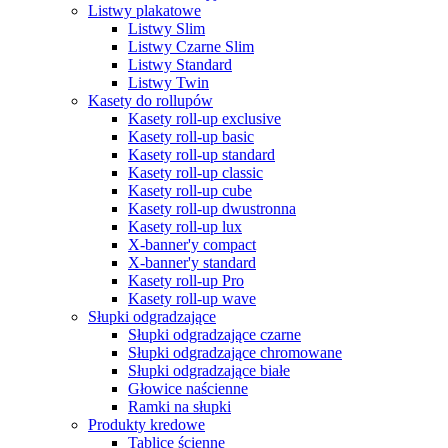
Listwy plakatowe
Listwy Slim
Listwy Czarne Slim
Listwy Standard
Listwy Twin
Kasety do rollupów
Kasety roll-up exclusive
Kasety roll-up basic
Kasety roll-up standard
Kasety roll-up classic
Kasety roll-up cube
Kasety roll-up dwustronna
Kasety roll-up lux
X-banner'y compact
X-banner'y standard
Kasety roll-up Pro
Kasety roll-up wave
Słupki odgradzające
Słupki odgradzające czarne
Słupki odgradzające chromowane
Słupki odgradzające białe
Głowice naścienne
Ramki na słupki
Produkty kredowe
Tablice ścienne