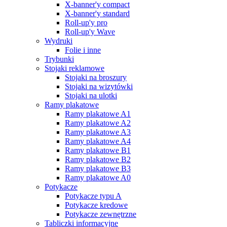
X-banner'y compact
X-banner'y standard
Roll-up'y pro
Roll-up'y Wave
Wydruki
Folie i inne
Trybunki
Stojaki reklamowe
Stojaki na broszury
Stojaki na wizytówki
Stojaki na ulotki
Ramy plakatowe
Ramy plakatowe A1
Ramy plakatowe A2
Ramy plakatowe A3
Ramy plakatowe A4
Ramy plakatowe B1
Ramy plakatowe B2
Ramy plakatowe B3
Ramy plakatowe A0
Potykacze
Potykacze typu A
Potykacze kredowe
Potykacze zewnętrzne
Tabliczki informacyjne