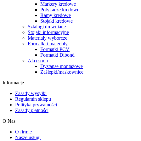
Markery kredowe
Potykacze kredowe
Ramy kredowe
Stojaki kredowe
Sztalugi drewniane
Stojaki informacyjne
Materiały wyborcze
Formatki i materiały
Formatki PCV
Formatki Dibond
Akcesoria
Dystanse montażowe
Zaślepki/maskownice
Informacje
Zasady wysyłki
Regulamin sklepu
Polityka prywatności
Zasady płatności
O Nas
O firmie
Nasze usługi