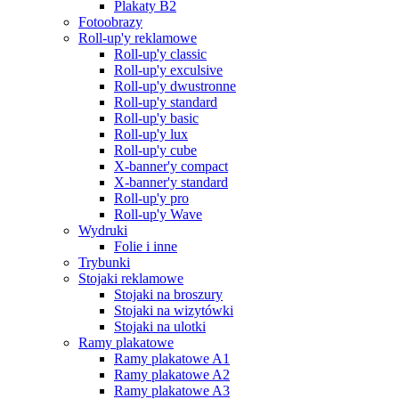
Plakaty B2
Fotoobrazy
Roll-up'y reklamowe
Roll-up'y classic
Roll-up'y exculsive
Roll-up'y dwustronne
Roll-up'y standard
Roll-up'y basic
Roll-up'y lux
Roll-up'y cube
X-banner'y compact
X-banner'y standard
Roll-up'y pro
Roll-up'y Wave
Wydruki
Folie i inne
Trybunki
Stojaki reklamowe
Stojaki na broszury
Stojaki na wizytówki
Stojaki na ulotki
Ramy plakatowe
Ramy plakatowe A1
Ramy plakatowe A2
Ramy plakatowe A3