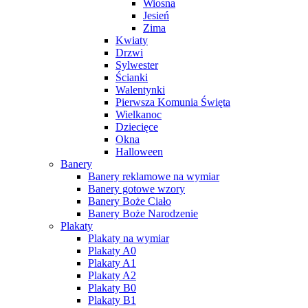
Wiosna
Jesień
Zima
Kwiaty
Drzwi
Sylwester
Ścianki
Walentynki
Pierwsza Komunia Święta
Wielkanoc
Dziecięce
Okna
Halloween
Banery
Banery reklamowe na wymiar
Banery gotowe wzory
Banery Boże Ciało
Banery Boże Narodzenie
Plakaty
Plakaty na wymiar
Plakaty A0
Plakaty A1
Plakaty A2
Plakaty B0
Plakaty B1