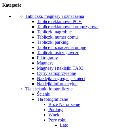
Kategorie
Tabliczki, magnesy i oznaczenia
Tablice reklamowe PCV
Tablice reklamowe kompozytowe
Tabliczki nagrobne
Tabliczki numer domu
Tabliczki parking
Tablice i oznaczenia unijne
Tabliczki ostrzegawcze
Piktogramy
Magnesy
Magnesy i naklejki TAXI
Cyfry samoprzylepne
Naklejki segregacja śmieci
Naklejki informacyjne
Tła i ścianki fotograficzne
Ścianki
Tła fotograficzne
Boże Narodzenie
Podłoga
Wnęki
Pory roku
Lato