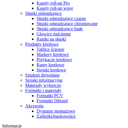
Kasety roll-up Pro
Kasety roll-up wave
Słupki odgradzające
Słupki odgradzające czarne
Słupki odgradzające chromowane
Słupki odgradzające białe
Głowice naścienne
Ramki na słupki
Produkty kredowe
Tablice ścienne
Markery kredowe
Potykacze kredowe
Ramy kredowe
Stojaki kredowe
Sztalugi drewniane
Stojaki informacyjne
Materiały wyborcze
Formatki i materiały
Formatki PCV
Formatki Dibond
Akcesoria
Dystanse montażowe
Zaślepki/maskownice
Informacje