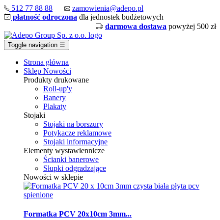
512 77 88 88
zamowienia@adepo.pl
płatność odroczona
dla jednostek budżetowych
darmowa dostawa
powyżej 500 zł
Toggle navigation
☰
Strona główna
Sklep
Nowości
Produkty drukowane
Roll-up'y
Banery
Plakaty
Stojaki
Stojaki na borszury
Potykacze reklamowe
Stojaki informacyjne
Elementy wystawiennicze
Ścianki banerowe
Słupki odgradzające
Nowości w sklepie
Formatka PCV 20x10cm 3mm...