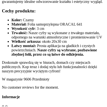
gwarantujemy idealne odwzorowanie kształtu i estetyczny wygląd.
Cechy produktu:
Kolor:
Czarny
Materiał:
Folia samoprzylepna ORACAL 641
Wysokość cyfr
: 3 cm
Trwałość:
Nasze cyfry są wykonane z trwałego materiału,
odpornego na warunki atmosferyczne i promieniowanie UV
Wielkość arkusza:
około 20x30 cm
Łatwy montaż:
Prosta aplikacja na gładkich i czystych
powierzchniach.
Nasze cyfry są wybrane, pozbawione
zbędnej folii, przez co są łatwe do odklejenia.
Doskonale sprawdzą się w biurach, domach czy miejscach
publicznych. Kup teraz i dodaj stylu lub funkcjonalności dzięki
naszym precyzyjnie wyciętym cyfrom!
W magazynie
9606 Przedmioty
No customer reviews for the moment.
Informacje

