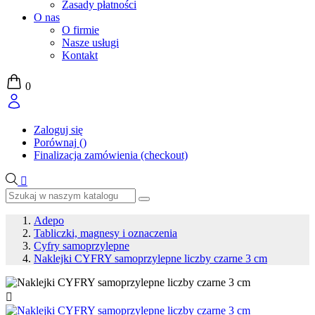
Zasady płatności
O nas
O firmie
Nasze usługi
Kontakt
0
Zaloguj się
Porównaj
(
)
Finalizacja zamówienia (checkout)

Adepo
Tabliczki, magnesy i oznaczenia
Cyfry samoprzylepne
Naklejki CYFRY samoprzylepne liczby czarne 3 cm
