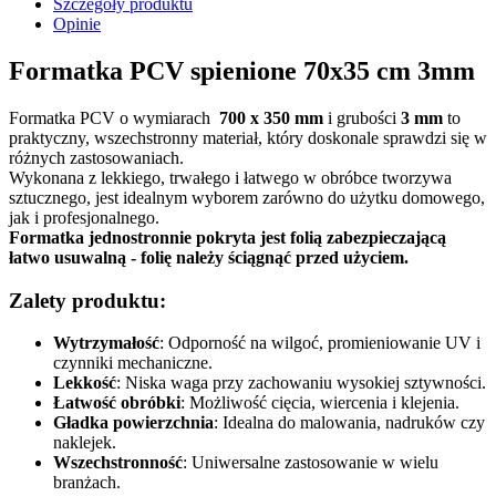
Szczegóły produktu
Opinie
Formatka PCV spienione 70x35 cm 3mm
Formatka PCV o wymiarach
700 x 350 mm
i grubości
3 mm
to
praktyczny, wszechstronny materiał, który doskonale sprawdzi się w
różnych zastosowaniach.
Wykonana z lekkiego, trwałego i łatwego w obróbce tworzywa
sztucznego, jest idealnym wyborem zarówno do użytku domowego,
jak i profesjonalnego.
Formatka jednostronnie pokryta jest folią zabezpieczającą
łatwo usuwalną - folię należy ściągnąć przed użyciem.
Zalety produktu:
Wytrzymałość
: Odporność na wilgoć, promieniowanie UV i
czynniki mechaniczne.
Lekkość
: Niska waga przy zachowaniu wysokiej sztywności.
Łatwość obróbki
: Możliwość cięcia, wiercenia i klejenia.
Gładka powierzchnia
: Idealna do malowania, nadruków czy
naklejek.
Wszechstronność
: Uniwersalne zastosowanie w wielu
branżach.