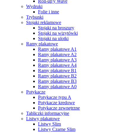
Roll-up'y Wave
Wydruki
Folie i inne
Trybunki
Stojaki reklamowe
Stojaki na broszury
Stojaki na wizytówki
Stojaki na ulotki
Ramy plakatowe
Ramy plakatowe A1
Ramy plakatowe A2
Ramy plakatowe A3
Ramy plakatowe A4
Ramy plakatowe B1
Ramy plakatowe B2
Ramy plakatowe B3
Ramy plakatowe A0
Potykacze
Potykacze typu A
Potykacze kredowe
Potykacze zewnętrzne
Tabliczki informacyjne
Listwy plakatowe
Listwy Slim
Listwy Czarne Slim