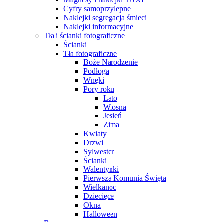
Cyfry samoprzylepne
Naklejki segregacja śmieci
Naklejki informacyjne
Tła i ścianki fotograficzne
Ścianki
Tła fotograficzne
Boże Narodzenie
Podłoga
Wnęki
Pory roku
Lato
Wiosna
Jesień
Zima
Kwiaty
Drzwi
Sylwester
Ścianki
Walentynki
Pierwsza Komunia Święta
Wielkanoc
Dziecięce
Okna
Halloween