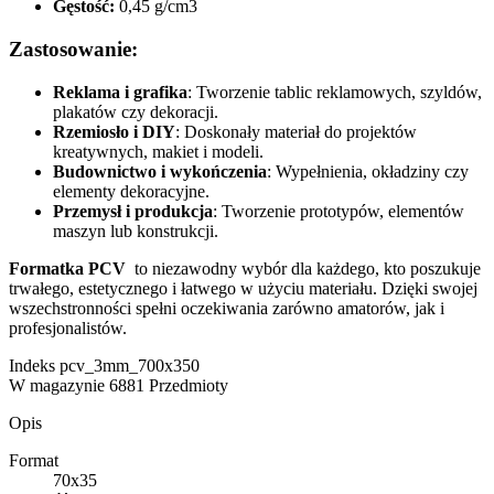
Gęstość:
0,45 g/cm3
Zastosowanie:
Reklama i grafika
: Tworzenie tablic reklamowych, szyldów,
plakatów czy dekoracji.
Rzemiosło i DIY
: Doskonały materiał do projektów
kreatywnych, makiet i modeli.
Budownictwo i wykończenia
: Wypełnienia, okładziny czy
elementy dekoracyjne.
Przemysł i produkcja
: Tworzenie prototypów, elementów
maszyn lub konstrukcji.
Formatka PCV
to niezawodny wybór dla każdego, kto poszukuje
trwałego, estetycznego i łatwego w użyciu materiału. Dzięki swojej
wszechstronności spełni oczekiwania zarówno amatorów, jak i
profesjonalistów.
Indeks
pcv_3mm_700x350
W magazynie
6881 Przedmioty
Opis
Format
70x35