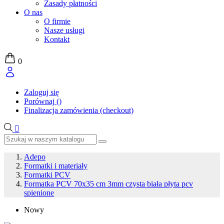
Zasady płatności
O nas
O firmie
Nasze usługi
Kontakt
0
Zaloguj się
Porównaj
(
)
Finalizacja zamówienia (checkout)

Adepo
Formatki i materiały
Formatki PCV
Formatka PCV 70x35 cm 3mm czysta biała płyta pcv
spienione
Nowy