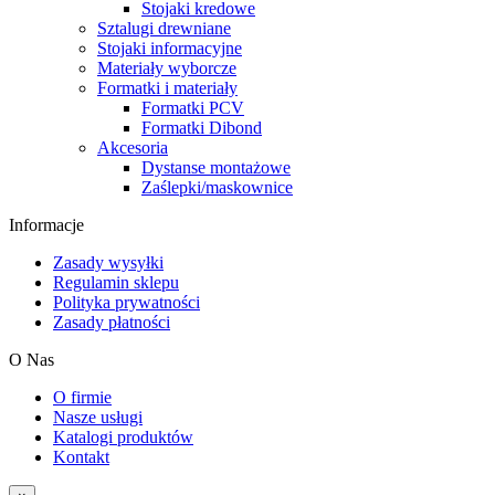
Stojaki kredowe
Sztalugi drewniane
Stojaki informacyjne
Materiały wyborcze
Formatki i materiały
Formatki PCV
Formatki Dibond
Akcesoria
Dystanse montażowe
Zaślepki/maskownice
Informacje
Zasady wysyłki
Regulamin sklepu
Polityka prywatności
Zasady płatności
O Nas
O firmie
Nasze usługi
Katalogi produktów
Kontakt