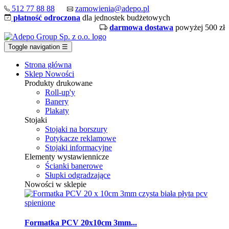
512 77 88 88
zamowienia@adepo.pl
płatność odroczona
dla jednostek budżetowych
darmowa dostawa
powyżej 500 zł
Toggle navigation
☰
Strona główna
Sklep
Nowości
Produkty drukowane
Roll-up'y
Banery
Plakaty
Stojaki
Stojaki na borszury
Potykacze reklamowe
Stojaki informacyjne
Elementy wystawiennicze
Ścianki banerowe
Słupki odgradzające
Nowości w sklepie
Formatka PCV 20x10cm 3mm...