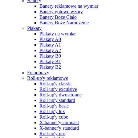
Banery
Banery reklamowe na wymiar
Banery gotowe wzory
Banery Boże Ciało
Banery Boże Narodzenie
Plakaty
Plakaty na wymiar
Plakaty A0
Plakaty A1
Plakaty A2
Plakaty B0
Plakaty B1
Plakaty B2
Fotoobrazy
Roll-up'y reklamowe
Roll-up'y classic
Roll-up'y exculsive
Roll-up'y dwustronne
Roll-up'y standard
Roll-up'y basic
Roll-up'y lux
Roll-up'y cube
X-banner'y compact
X-banner'y standard
Roll-up'y pro