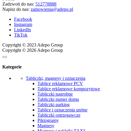
Zadzwoń do nas:
512778888
Napisz do nas:
zamowienia@adepo.pl
Facebook
Instagram
LinkedIn
TikTok
Copyright © 2023 Adepo Group
Copyright © 2026 Adepo Group
Kategorie
Tabliczki, magnesy i oznaczenia
Tablice reklamowe PCV
Tablice reklamowe kompozytowe
Tabliczki nagrobne
Tabliczki numer domu
Tabliczki parking
Tablice i oznaczenia unijne
Tabliczki ostrzegawcze
Piktogramy
Magnesy
Magnesy i naklejki TAXI