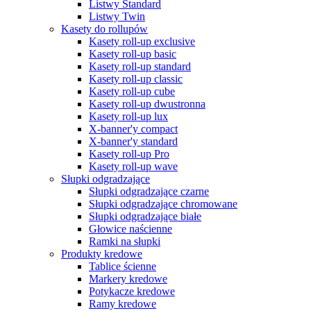
Listwy Standard
Listwy Twin
Kasety do rollupów
Kasety roll-up exclusive
Kasety roll-up basic
Kasety roll-up standard
Kasety roll-up classic
Kasety roll-up cube
Kasety roll-up dwustronna
Kasety roll-up lux
X-banner'y compact
X-banner'y standard
Kasety roll-up Pro
Kasety roll-up wave
Słupki odgradzające
Słupki odgradzające czarne
Słupki odgradzające chromowane
Słupki odgradzające białe
Głowice naścienne
Ramki na słupki
Produkty kredowe
Tablice ścienne
Markery kredowe
Potykacze kredowe
Ramy kredowe