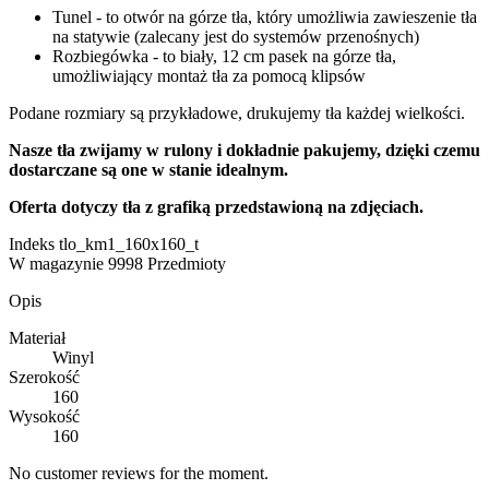
Tunel - to otwór na górze tła, który umożliwia zawieszenie tła
na statywie (zalecany jest do systemów przenośnych)
Rozbiegówka - to biały, 12 cm pasek na górze tła,
umożliwiający montaż tła za pomocą klipsów
Podane rozmiary są przykładowe, drukujemy tła każdej wielkości.
Nasze tła zwijamy w rulony i dokładnie pakujemy, dzięki czemu
dostarczane są one w stanie idealnym.
Oferta dotyczy tła z grafiką przedstawioną na zdjęciach.
Indeks
tlo_km1_160x160_t
W magazynie
9998 Przedmioty
Opis
Materiał
Winyl
Szerokość
160
Wysokość
160
No customer reviews for the moment.