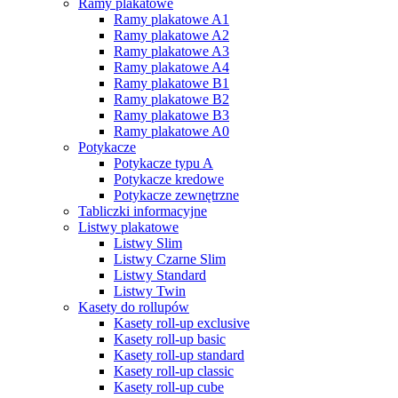
Ramy plakatowe
Ramy plakatowe A1
Ramy plakatowe A2
Ramy plakatowe A3
Ramy plakatowe A4
Ramy plakatowe B1
Ramy plakatowe B2
Ramy plakatowe B3
Ramy plakatowe A0
Potykacze
Potykacze typu A
Potykacze kredowe
Potykacze zewnętrzne
Tabliczki informacyjne
Listwy plakatowe
Listwy Slim
Listwy Czarne Slim
Listwy Standard
Listwy Twin
Kasety do rollupów
Kasety roll-up exclusive
Kasety roll-up basic
Kasety roll-up standard
Kasety roll-up classic
Kasety roll-up cube