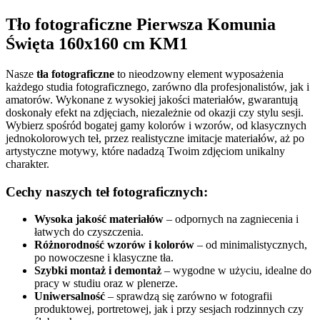
Tło fotograficzne Pierwsza Komunia
Święta 160x160 cm KM1
Nasze
tła fotograficzne
to nieodzowny element wyposażenia
każdego studia fotograficznego, zarówno dla profesjonalistów, jak i
amatorów. Wykonane z wysokiej jakości materiałów, gwarantują
doskonały efekt na zdjęciach, niezależnie od okazji czy stylu sesji.
Wybierz spośród bogatej gamy kolorów i wzorów, od klasycznych
jednokolorowych teł, przez realistyczne imitacje materiałów, aż po
artystyczne motywy, które nadadzą Twoim zdjęciom unikalny
charakter.
Cechy naszych teł fotograficznych:
Wysoka jakość materiałów
– odpornych na zagniecenia i
łatwych do czyszczenia.
Różnorodność wzorów i kolorów
– od minimalistycznych,
po nowoczesne i klasyczne tła.
Szybki montaż i demontaż
– wygodne w użyciu, idealne do
pracy w studiu oraz w plenerze.
Uniwersalność
– sprawdzą się zarówno w fotografii
produktowej, portretowej, jak i przy sesjach rodzinnych czy