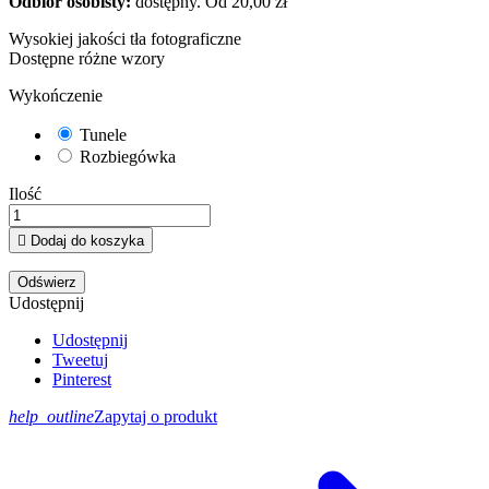
Odbiór osobisty:
dostępny.
Od 20,00 zł
Wysokiej jakości tła fotograficzne
Dostępne różne wzory
Wykończenie
Tunele
Rozbiegówka
Ilość

Dodaj do koszyka
Udostępnij
Udostępnij
Tweetuj
Pinterest
help_outline
Zapytaj o produkt