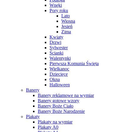
Wnęki
Pory roku
Lato
Wiosna
Jesień
Zima
Kwiaty
Drzwi
Sylwester
Ścianki
Walentynki
Pierwsza Komunia Święta
Wielkanoc
Dziecięce
Okna
Halloween
Banery
Banery reklamowe na wymiar
Banery gotowe wzory
Banery Boże Ciało
Banery Boże Narodzenie
Plakaty
Plakaty na wymiar
Plakaty A0