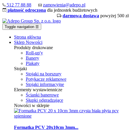
512 77 88 88
zamowienia@adepo.pl
płatność odroczona
dla jednostek budżetowych
darmowa dostawa
powyżej 500 zł
Toggle navigation
☰
Strona główna
Sklep
Nowości
Produkty drukowane
Roll-up'y
Banery
Plakaty
Stojaki
Stojaki na borszury
Potykacze reklamowe
Stojaki informacyjne
Elementy wystawiennicze
Ścianki banerowe
Słupki odgradzające
Nowości w sklepie
Formatka PCV 20x10cm 3mm...