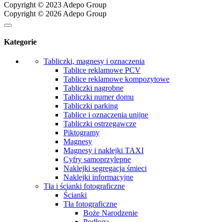
Copyright © 2023 Adepo Group
Copyright © 2026 Adepo Group
Kategorie
Tabliczki, magnesy i oznaczenia
Tablice reklamowe PCV
Tablice reklamowe kompozytowe
Tabliczki nagrobne
Tabliczki numer domu
Tabliczki parking
Tablice i oznaczenia unijne
Tabliczki ostrzegawcze
Piktogramy
Magnesy
Magnesy i naklejki TAXI
Cyfry samoprzylepne
Naklejki segregacja śmieci
Naklejki informacyjne
Tła i ścianki fotograficzne
Ścianki
Tła fotograficzne
Boże Narodzenie
Podłoga