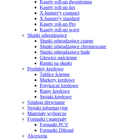
Kasety roll-up dwustronna
Kasety roll-up lux
X-banner'y compact
X-banner'y standard
Kasety roll-up Pro
Kasety roll-up wave
Słupki odgradzające
Słupki odgradzające czarne
Słupki odgradzające chromowane
Słupki odgradzające białe
Głowice naścienne
Ramki na słupki
Produkty kredowe
Tablice ścienne
Markery kredowe
Potykacze kredowe
Ramy kredowe
Stojaki kredowe
Sztalugi drewniane
Stojaki informacyjne
Materiały wyborcze
Formatki i materiały
Formatki PCV
Formatki Dibond
Akcesoria