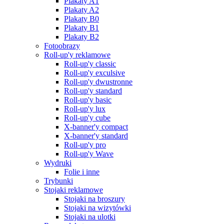
Plakaty A1
Plakaty A2
Plakaty B0
Plakaty B1
Plakaty B2
Fotoobrazy
Roll-up'y reklamowe
Roll-up'y classic
Roll-up'y exculsive
Roll-up'y dwustronne
Roll-up'y standard
Roll-up'y basic
Roll-up'y lux
Roll-up'y cube
X-banner'y compact
X-banner'y standard
Roll-up'y pro
Roll-up'y Wave
Wydruki
Folie i inne
Trybunki
Stojaki reklamowe
Stojaki na broszury
Stojaki na wizytówki
Stojaki na ulotki