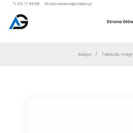
512 77 88 88
zamowienia@adepo.pl
Strona Głó
Adepo
Tabliczki, mag