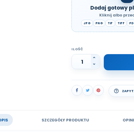
Dodaj gotowy pl
Kliknij albo przec
JPG
PNG
TIF
TIFF
PD
ILOŚĆ
help_outline
ZAPYT
OPIS
SZCZEGÓŁY PRODUKTU
OPINI