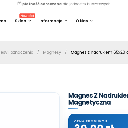
płatność odroczona
dla jednostek budżetowych
Nowości
wna
Sklep
Informacje
O Nas
nesy i oznaczenia
Magnesy
Magnes z nadrukiem 65x20
Magnes Z Nadruki
Magnetyczna