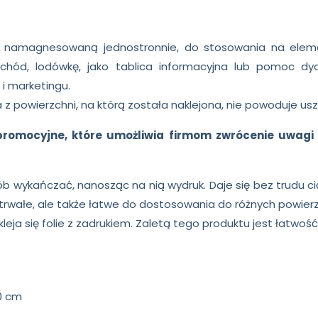
lia namagnesowaną jednostronnie, do stosowania na ele
ód, lodówkę, jako tablica informacyjna lub pomoc dyd
 i marketingu.
 z powierzchni, na którą została naklejona, nie powoduje us
promocyjne, które umożliwia firmom zwrócenie uwagi 
wykańczać, nanosząc na nią wydruk. Daje się bez trudu ci
lko trwałe, ale także łatwe do dostosowania do różnych powie
kleja się folie z zadrukiem. Zaletą tego produktu jest łatwoś
0 cm