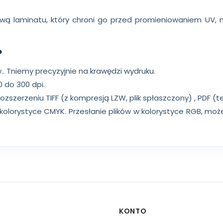
wą laminatu, który chroni go przed promieniowaniem UV, 
?
ów.. Tniemy precyzyjnie na krawędzi wydruku.
0 do 300 dpi.
rozszerzeniu TIFF (z kompresją LZW, plik spłaszczony) , PDF (
w kolorystyce CMYK. Przesłanie plików w kolorystyce RGB, moż
KONTO