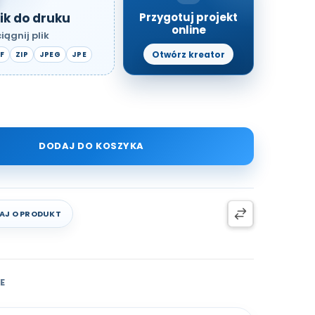
ik do druku
Przygotuj projekt
online
iągnij plik
Otwórz kreator
F
ZIP
JPEG
JPE
DODAJ DO KOSZYKA
AJ O PRODUKT
E