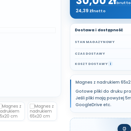
30,00 zł
brutto
24,39 zł
netto
Dostawa i dostępność
STAN MAGAZYNOWY
CZAS DOSTAWY
KOSZT DOSTAWY
i
Magnes z nadrukiem 65x
Gotowe pliki do druku pr
Jeśli pliki mają powyżej 
GoogleDrive etc.