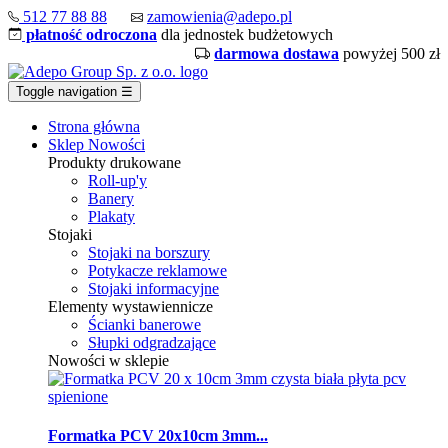
512 77 88 88
zamowienia@adepo.pl
płatność odroczona
dla jednostek budżetowych
darmowa dostawa
powyżej 500 zł
Toggle navigation
☰
Strona główna
Sklep
Nowości
Produkty drukowane
Roll-up'y
Banery
Plakaty
Stojaki
Stojaki na borszury
Potykacze reklamowe
Stojaki informacyjne
Elementy wystawiennicze
Ścianki banerowe
Słupki odgradzające
Nowości w sklepie
Formatka PCV 20x10cm 3mm...