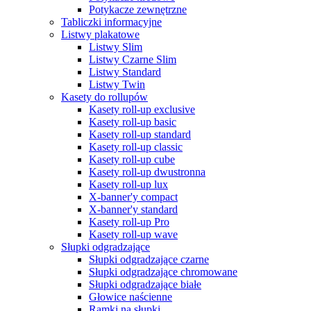
Potykacze zewnętrzne
Tabliczki informacyjne
Listwy plakatowe
Listwy Slim
Listwy Czarne Slim
Listwy Standard
Listwy Twin
Kasety do rollupów
Kasety roll-up exclusive
Kasety roll-up basic
Kasety roll-up standard
Kasety roll-up classic
Kasety roll-up cube
Kasety roll-up dwustronna
Kasety roll-up lux
X-banner'y compact
X-banner'y standard
Kasety roll-up Pro
Kasety roll-up wave
Słupki odgradzające
Słupki odgradzające czarne
Słupki odgradzające chromowane
Słupki odgradzające białe
Głowice naścienne
Ramki na słupki