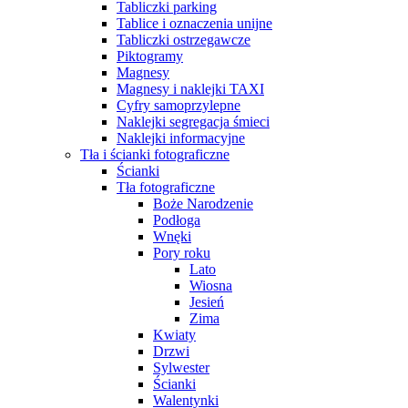
Tabliczki parking
Tablice i oznaczenia unijne
Tabliczki ostrzegawcze
Piktogramy
Magnesy
Magnesy i naklejki TAXI
Cyfry samoprzylepne
Naklejki segregacja śmieci
Naklejki informacyjne
Tła i ścianki fotograficzne
Ścianki
Tła fotograficzne
Boże Narodzenie
Podłoga
Wnęki
Pory roku
Lato
Wiosna
Jesień
Zima
Kwiaty
Drzwi
Sylwester
Ścianki
Walentynki