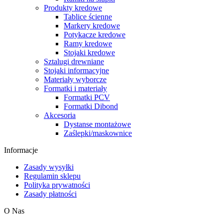
Produkty kredowe
Tablice ścienne
Markery kredowe
Potykacze kredowe
Ramy kredowe
Stojaki kredowe
Sztalugi drewniane
Stojaki informacyjne
Materiały wyborcze
Formatki i materiały
Formatki PCV
Formatki Dibond
Akcesoria
Dystanse montażowe
Zaślepki/maskownice
Informacje
Zasady wysyłki
Regulamin sklepu
Polityka prywatności
Zasady płatności
O Nas