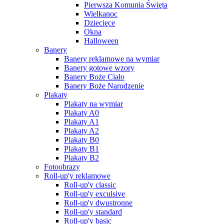
Pierwsza Komunia Święta
Wielkanoc
Dziecięce
Okna
Halloween
Banery
Banery reklamowe na wymiar
Banery gotowe wzory
Banery Boże Ciało
Banery Boże Narodzenie
Plakaty
Plakaty na wymiar
Plakaty A0
Plakaty A1
Plakaty A2
Plakaty B0
Plakaty B1
Plakaty B2
Fotoobrazy
Roll-up'y reklamowe
Roll-up'y classic
Roll-up'y exculsive
Roll-up'y dwustronne
Roll-up'y standard
Roll-up'y basic