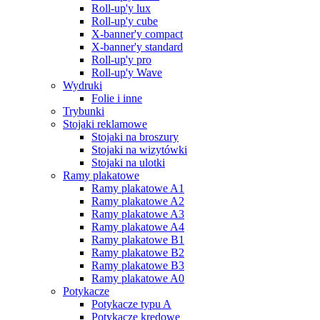
Roll-up'y lux
Roll-up'y cube
X-banner'y compact
X-banner'y standard
Roll-up'y pro
Roll-up'y Wave
Wydruki
Folie i inne
Trybunki
Stojaki reklamowe
Stojaki na broszury
Stojaki na wizytówki
Stojaki na ulotki
Ramy plakatowe
Ramy plakatowe A1
Ramy plakatowe A2
Ramy plakatowe A3
Ramy plakatowe A4
Ramy plakatowe B1
Ramy plakatowe B2
Ramy plakatowe B3
Ramy plakatowe A0
Potykacze
Potykacze typu A
Potykacze kredowe