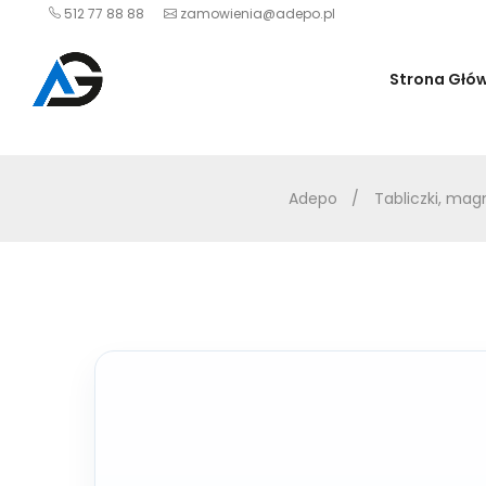
512 77 88 88
zamowienia@adepo.pl
Strona Głó
Adepo
Tabliczki, mag