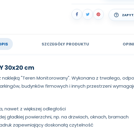
help_outline
ZAPYT
OPIS
SZCZEGÓŁY PRODUKTU
OPINI
Y 30x20 cm
 naklejką "Teren Monitorowany". Wykonana z trwałego, odpo
 parkingów, budynków firmowych i innych przestrzeni wymaga
, nawet z większej odległości
dej gładkiej powierzchni, np. na drzwiach, oknach, bramach
adruk zapewniający doskonałą czytelność