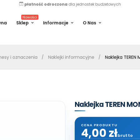
płatność odroczona
dla jednostek budżetowych
Nowości
wna
Sklep
Informacje
O Nas
nesy i oznaczenia
Naklejki informacyjne
Naklejka TERE
Naklejka TEREN M
4,00 zł
brutto