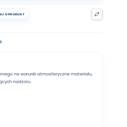
AJ O PRODUKT
E
rnego na warunki atmosferyczne materiału,
jących nadzoru.