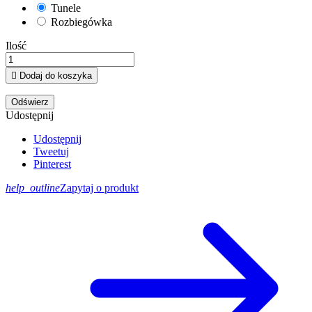
Tunele
Rozbiegówka
Ilość

Dodaj do koszyka
Udostępnij
Udostępnij
Tweetuj
Pinterest
help_outline
Zapytaj o produkt