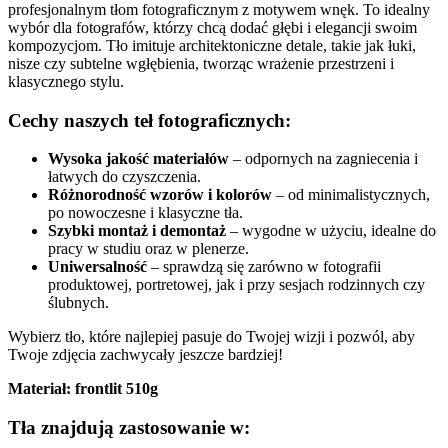
profesjonalnym tłom fotograficznym z motywem wnęk. To idealny
wybór dla fotografów, którzy chcą dodać głębi i elegancji swoim
kompozycjom. Tło imituje architektoniczne detale, takie jak łuki,
nisze czy subtelne wgłębienia, tworząc wrażenie przestrzeni i
klasycznego stylu.
Cechy naszych teł fotograficznych:
Wysoka jakość materiałów
– odpornych na zagniecenia i
łatwych do czyszczenia.
Różnorodność wzorów i kolorów
– od minimalistycznych,
po nowoczesne i klasyczne tła.
Szybki montaż i demontaż
– wygodne w użyciu, idealne do
pracy w studiu oraz w plenerze.
Uniwersalność
– sprawdzą się zarówno w fotografii
produktowej, portretowej, jak i przy sesjach rodzinnych czy
ślubnych.
Wybierz tło, które najlepiej pasuje do Twojej wizji i pozwól, aby
Twoje zdjęcia zachwycały jeszcze bardziej!
Materiał: frontlit 510g
Tła znajdują zastosowanie w: