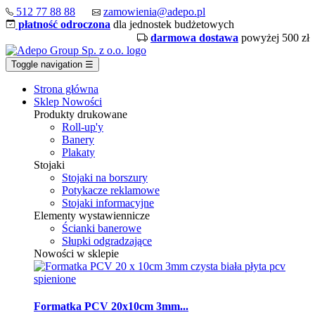
512 77 88 88
zamowienia@adepo.pl
płatność odroczona
dla jednostek budżetowych
darmowa dostawa
powyżej 500 zł
Toggle navigation
☰
Strona główna
Sklep
Nowości
Produkty drukowane
Roll-up'y
Banery
Plakaty
Stojaki
Stojaki na borszury
Potykacze reklamowe
Stojaki informacyjne
Elementy wystawiennicze
Ścianki banerowe
Słupki odgradzające
Nowości w sklepie
Formatka PCV 20x10cm 3mm...