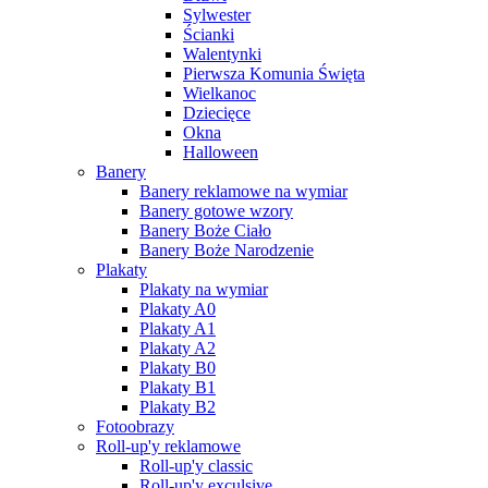
Sylwester
Ścianki
Walentynki
Pierwsza Komunia Święta
Wielkanoc
Dziecięce
Okna
Halloween
Banery
Banery reklamowe na wymiar
Banery gotowe wzory
Banery Boże Ciało
Banery Boże Narodzenie
Plakaty
Plakaty na wymiar
Plakaty A0
Plakaty A1
Plakaty A2
Plakaty B0
Plakaty B1
Plakaty B2
Fotoobrazy
Roll-up'y reklamowe
Roll-up'y classic
Roll-up'y exculsive