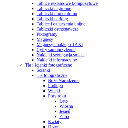
Tablice reklamowe kompozytowe
Tabliczki nagrobne
Tabliczki numer domu
Tabliczki parking
Tablice i oznaczenia unijne
Tabliczki ostrzegawcze
Piktogramy
Magnesy
Magnesy i naklejki TAXI
Cyfry samoprzylepne
Naklejki segregacja śmieci
Naklejki informacyjne
Tła i ścianki fotograficzne
Ścianki
Tła fotograficzne
Boże Narodzenie
Podłoga
Wnęki
Pory roku
Lato
Wiosna
Jesień
Zima
Kwiaty
Drzwi