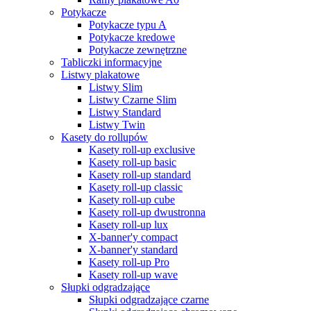
Potykacze
Potykacze typu A
Potykacze kredowe
Potykacze zewnętrzne
Tabliczki informacyjne
Listwy plakatowe
Listwy Slim
Listwy Czarne Slim
Listwy Standard
Listwy Twin
Kasety do rollupów
Kasety roll-up exclusive
Kasety roll-up basic
Kasety roll-up standard
Kasety roll-up classic
Kasety roll-up cube
Kasety roll-up dwustronna
Kasety roll-up lux
X-banner'y compact
X-banner'y standard
Kasety roll-up Pro
Kasety roll-up wave
Słupki odgradzające
Słupki odgradzające czarne