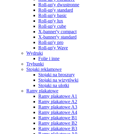
Roll-up'y dwustronne
Roll-up'y standard
Roll-up'y basic
Roll-up'y lux
Roll-up'y cube
X-banner'y compact
X-banner'y standard
Roll-up'y pro
Roll-up'y Wave
Wydruki
Folie i inne
Trybunki
Stojaki reklamowe
Stojaki na broszury
Stojaki na wizytówki
Stojaki na ulotki
Ramy plakatowe
Ramy plakatowe A1
Ramy plakatowe A2
Ramy plakatowe A3
Ramy plakatowe A4
Ramy plakatowe B1
Ramy plakatowe B2
Ramy plakatowe B3
Ramy plakatowe A0