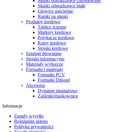
Słupki odgradzające chromowane
Słupki odgradzające białe
Głowice naścienne
Ramki na słupki
Produkty kredowe
Tablice ścienne
Markery kredowe
Potykacze kredowe
Ramy kredowe
Stojaki kredowe
Sztalugi drewniane
Stojaki informacyjne
Materiały wyborcze
Formatki i materiały
Formatki PCV
Formatki Dibond
Akcesoria
Dystanse montażowe
Zaślepki/maskownice
Informacje
Zasady wysyłki
Regulamin sklepu
Polityka prywatności
Zasady płatności