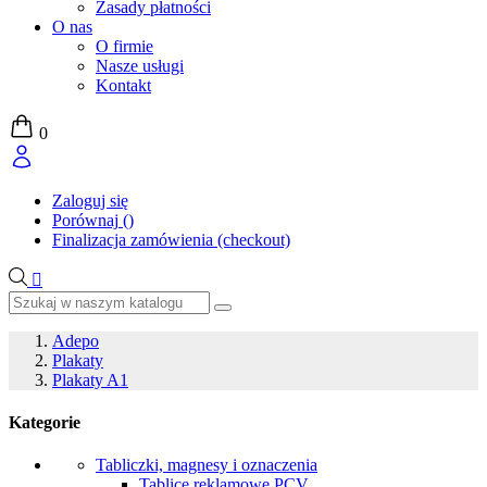
Zasady płatności
O nas
O firmie
Nasze usługi
Kontakt
0
Zaloguj się
Porównaj
(
)
Finalizacja zamówienia (checkout)

Adepo
Plakaty
Plakaty A1
Kategorie
Tabliczki, magnesy i oznaczenia
Tablice reklamowe PCV