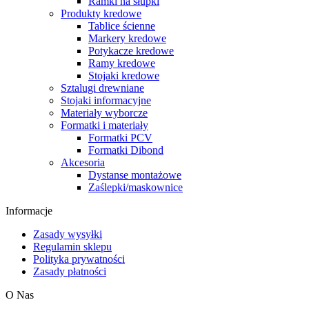
Ramki na słupki
Produkty kredowe
Tablice ścienne
Markery kredowe
Potykacze kredowe
Ramy kredowe
Stojaki kredowe
Sztalugi drewniane
Stojaki informacyjne
Materiały wyborcze
Formatki i materiały
Formatki PCV
Formatki Dibond
Akcesoria
Dystanse montażowe
Zaślepki/maskownice
Informacje
Zasady wysyłki
Regulamin sklepu
Polityka prywatności
Zasady płatności
O Nas