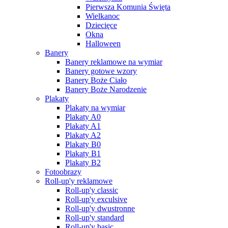
Pierwsza Komunia Święta
Wielkanoc
Dziecięce
Okna
Halloween
Banery
Banery reklamowe na wymiar
Banery gotowe wzory
Banery Boże Ciało
Banery Boże Narodzenie
Plakaty
Plakaty na wymiar
Plakaty A0
Plakaty A1
Plakaty A2
Plakaty B0
Plakaty B1
Plakaty B2
Fotoobrazy
Roll-up'y reklamowe
Roll-up'y classic
Roll-up'y exculsive
Roll-up'y dwustronne
Roll-up'y standard
Roll-up'y basic