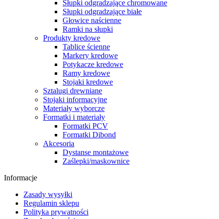
Słupki odgradzające chromowane
Słupki odgradzające białe
Głowice naścienne
Ramki na słupki
Produkty kredowe
Tablice ścienne
Markery kredowe
Potykacze kredowe
Ramy kredowe
Stojaki kredowe
Sztalugi drewniane
Stojaki informacyjne
Materiały wyborcze
Formatki i materiały
Formatki PCV
Formatki Dibond
Akcesoria
Dystanse montażowe
Zaślepki/maskownice
Informacje
Zasady wysyłki
Regulamin sklepu
Polityka prywatności