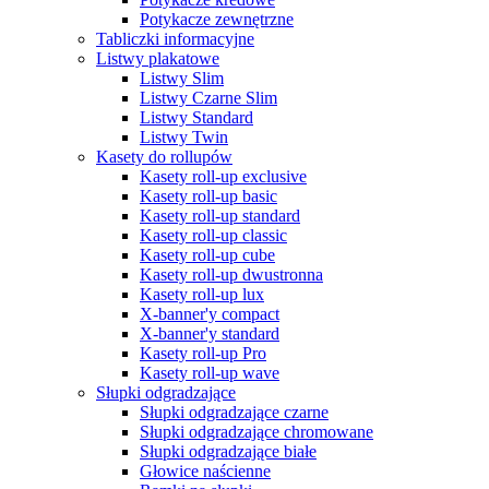
Potykacze zewnętrzne
Tabliczki informacyjne
Listwy plakatowe
Listwy Slim
Listwy Czarne Slim
Listwy Standard
Listwy Twin
Kasety do rollupów
Kasety roll-up exclusive
Kasety roll-up basic
Kasety roll-up standard
Kasety roll-up classic
Kasety roll-up cube
Kasety roll-up dwustronna
Kasety roll-up lux
X-banner'y compact
X-banner'y standard
Kasety roll-up Pro
Kasety roll-up wave
Słupki odgradzające
Słupki odgradzające czarne
Słupki odgradzające chromowane
Słupki odgradzające białe
Głowice naścienne