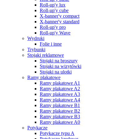
Roll-up'y lux
Roll-up'y cube
X-banner'y compact
X-banner'y standard
Roll-up'y pro
Roll-up'y Wave
Wydruki
Folie i inne
Trybunki
Stojaki reklamowe
Stojaki na broszury
Stojaki na wizytówki
Stojaki na ulotki
Ramy plakatowe
Ramy plakatowe A1
Ramy plakatowe A2
Ramy plakatowe A3
Ramy plakatowe A4
Ramy plakatowe B1
Ramy plakatowe B2
Ramy plakatowe B3
Ramy plakatowe A0
Potykacze
Potykacze typu A
Potykacze kredowe