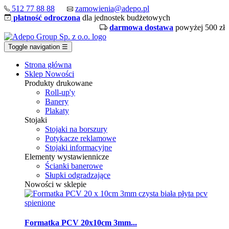
512 77 88 88
zamowienia@adepo.pl
płatność odroczona
dla jednostek budżetowych
darmowa dostawa
powyżej 500 zł
Toggle navigation
☰
Strona główna
Sklep
Nowości
Produkty drukowane
Roll-up'y
Banery
Plakaty
Stojaki
Stojaki na borszury
Potykacze reklamowe
Stojaki informacyjne
Elementy wystawiennicze
Ścianki banerowe
Słupki odgradzające
Nowości w sklepie
Formatka PCV 20x10cm 3mm...