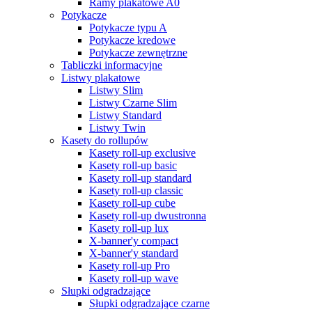
Ramy plakatowe A0
Potykacze
Potykacze typu A
Potykacze kredowe
Potykacze zewnętrzne
Tabliczki informacyjne
Listwy plakatowe
Listwy Slim
Listwy Czarne Slim
Listwy Standard
Listwy Twin
Kasety do rollupów
Kasety roll-up exclusive
Kasety roll-up basic
Kasety roll-up standard
Kasety roll-up classic
Kasety roll-up cube
Kasety roll-up dwustronna
Kasety roll-up lux
X-banner'y compact
X-banner'y standard
Kasety roll-up Pro
Kasety roll-up wave
Słupki odgradzające
Słupki odgradzające czarne