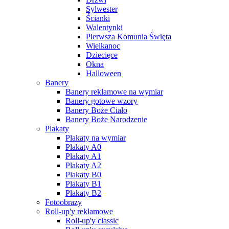
Sylwester
Ścianki
Walentynki
Pierwsza Komunia Święta
Wielkanoc
Dziecięce
Okna
Halloween
Banery
Banery reklamowe na wymiar
Banery gotowe wzory
Banery Boże Ciało
Banery Boże Narodzenie
Plakaty
Plakaty na wymiar
Plakaty A0
Plakaty A1
Plakaty A2
Plakaty B0
Plakaty B1
Plakaty B2
Fotoobrazy
Roll-up'y reklamowe
Roll-up'y classic