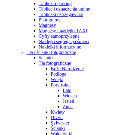
Tabliczki parking
Tablice i oznaczenia unijne
Tabliczki ostrzegawcze
Piktogramy
Magnesy
Magnesy i naklejki TAXI
Cyfry samoprzylepne
Naklejki segregacja śmieci
Naklejki informacyjne
Tła i ścianki fotograficzne
Ścianki
Tła fotograficzne
Boże Narodzenie
Podłoga
Wnęki
Pory roku
Lato
Wiosna
Jesień
Zima
Kwiaty
Drzwi
Sylwester
Ścianki
Walentynki