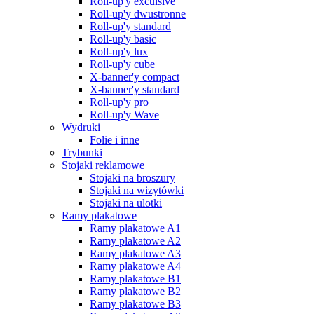
Roll-up'y exculsive
Roll-up'y dwustronne
Roll-up'y standard
Roll-up'y basic
Roll-up'y lux
Roll-up'y cube
X-banner'y compact
X-banner'y standard
Roll-up'y pro
Roll-up'y Wave
Wydruki
Folie i inne
Trybunki
Stojaki reklamowe
Stojaki na broszury
Stojaki na wizytówki
Stojaki na ulotki
Ramy plakatowe
Ramy plakatowe A1
Ramy plakatowe A2
Ramy plakatowe A3
Ramy plakatowe A4
Ramy plakatowe B1
Ramy plakatowe B2
Ramy plakatowe B3