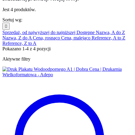
Jest 4 produktów.
Sortuj wg:

Sprzedaż, od najwyższej do najniższej
Dostępne
Nazwa, A do Z
Nazwa, Z do A
Cena, rosnąco
Cena, malejąco
Reference, A to Z
Reference, Z to A
Pokazano 1-4 z 4 pozycji
Aktywne filtry