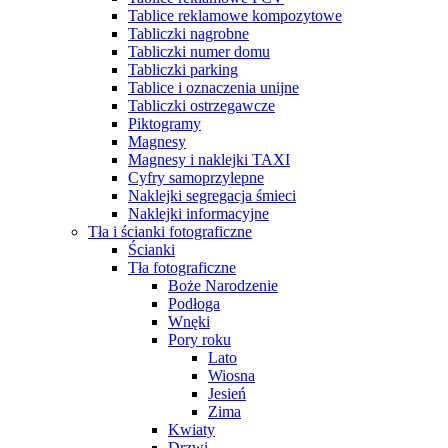
Tablice reklamowe kompozytowe
Tabliczki nagrobne
Tabliczki numer domu
Tabliczki parking
Tablice i oznaczenia unijne
Tabliczki ostrzegawcze
Piktogramy
Magnesy
Magnesy i naklejki TAXI
Cyfry samoprzylepne
Naklejki segregacja śmieci
Naklejki informacyjne
Tła i ścianki fotograficzne
Ścianki
Tła fotograficzne
Boże Narodzenie
Podłoga
Wnęki
Pory roku
Lato
Wiosna
Jesień
Zima
Kwiaty
Drzwi