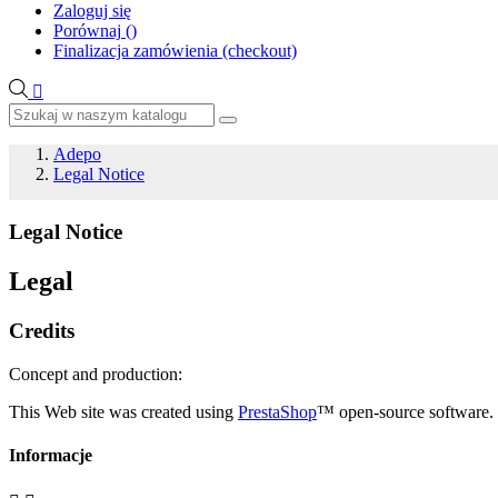
Zaloguj się
Porównaj
(
)
Finalizacja zamówienia (checkout)

Adepo
Legal Notice
Legal Notice
Legal
Credits
Concept and production:
This Web site was created using
PrestaShop
™ open-source software.
Informacje