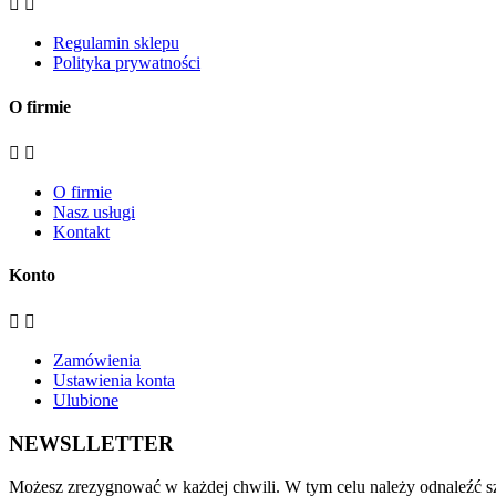


Regulamin sklepu
Polityka prywatności
O firmie


O firmie
Nasz usługi
Kontakt
Konto


Zamówienia
Ustawienia konta
Ulubione
NEWSLLETTER
Możesz zrezygnować w każdej chwili. W tym celu należy odnaleźć sz