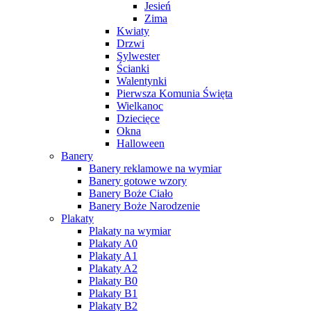
Jesień
Zima
Kwiaty
Drzwi
Sylwester
Ścianki
Walentynki
Pierwsza Komunia Święta
Wielkanoc
Dziecięce
Okna
Halloween
Banery
Banery reklamowe na wymiar
Banery gotowe wzory
Banery Boże Ciało
Banery Boże Narodzenie
Plakaty
Plakaty na wymiar
Plakaty A0
Plakaty A1
Plakaty A2
Plakaty B0
Plakaty B1
Plakaty B2