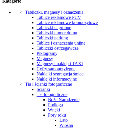
Kategorie
Tabliczki, magnesy i oznaczenia
Tablice reklamowe PCV
Tablice reklamowe kompozytowe
Tabliczki nagrobne
Tabliczki numer domu
Tabliczki parking
Tablice i oznaczenia unijne
Tabliczki ostrzegawcze
Piktogramy
Magnesy
Magnesy i naklejki TAXI
Cyfry samoprzylepne
Naklejki segregacja śmieci
Naklejki informacyjne
Tła i ścianki fotograficzne
Ścianki
Tła fotograficzne
Boże Narodzenie
Podłoga
Wnęki
Pory roku
Lato
Wiosna