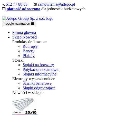
512 77 88 88
zamowienia@adepo.pl
płatność odroczona
dla jednostek budżetowych
Toggle navigation
☰
Strona główna
Sklep
Nowości
Produkty drukowane
Roll-up'y
Banery
Plakaty
Stojaki
Stojaki na borszury
Potykacze reklamowe
Stojaki informacyjne
Elementy wystawiennicze
Ścianki banerowe
Słupki odgradzające
Nowości w sklepie