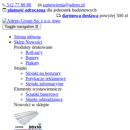
512 77 88 88
zamowienia@adepo.pl
płatność odroczona
dla jednostek budżetowych
darmowa dostawa
powyżej 500 zł
Toggle navigation
☰
Strona główna
Sklep
Nowości
Produkty drukowane
Roll-up'y
Banery
Plakaty
Stojaki
Stojaki na borszury
Potykacze reklamowe
Stojaki informacyjne
Elementy wystawiennicze
Ścianki banerowe
Słupki odgradzające
Nowości w sklepie