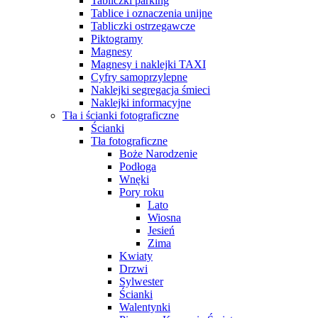
Tabliczki parking
Tablice i oznaczenia unijne
Tabliczki ostrzegawcze
Piktogramy
Magnesy
Magnesy i naklejki TAXI
Cyfry samoprzylepne
Naklejki segregacja śmieci
Naklejki informacyjne
Tła i ścianki fotograficzne
Ścianki
Tła fotograficzne
Boże Narodzenie
Podłoga
Wnęki
Pory roku
Lato
Wiosna
Jesień
Zima
Kwiaty
Drzwi
Sylwester
Ścianki
Walentynki