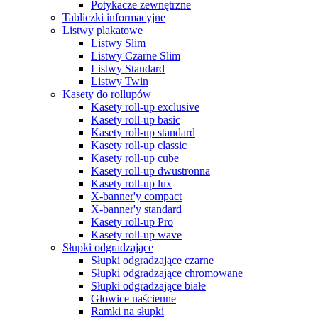
Potykacze zewnętrzne
Tabliczki informacyjne
Listwy plakatowe
Listwy Slim
Listwy Czarne Slim
Listwy Standard
Listwy Twin
Kasety do rollupów
Kasety roll-up exclusive
Kasety roll-up basic
Kasety roll-up standard
Kasety roll-up classic
Kasety roll-up cube
Kasety roll-up dwustronna
Kasety roll-up lux
X-banner'y compact
X-banner'y standard
Kasety roll-up Pro
Kasety roll-up wave
Słupki odgradzające
Słupki odgradzające czarne
Słupki odgradzające chromowane
Słupki odgradzające białe
Głowice naścienne
Ramki na słupki