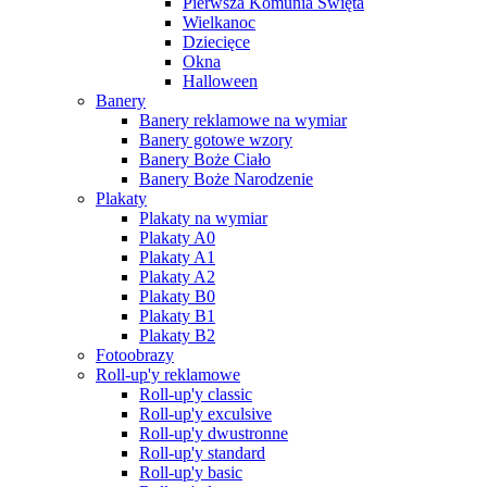
Pierwsza Komunia Święta
Wielkanoc
Dziecięce
Okna
Halloween
Banery
Banery reklamowe na wymiar
Banery gotowe wzory
Banery Boże Ciało
Banery Boże Narodzenie
Plakaty
Plakaty na wymiar
Plakaty A0
Plakaty A1
Plakaty A2
Plakaty B0
Plakaty B1
Plakaty B2
Fotoobrazy
Roll-up'y reklamowe
Roll-up'y classic
Roll-up'y exculsive
Roll-up'y dwustronne
Roll-up'y standard
Roll-up'y basic