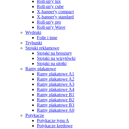
Roll-up'y lux
Roll-up'y cube
X-banner'y compact
X-banner'y standard
Roll-up'y pro
Roll-up'y Wave
Wydruki
Folie i inne
Trybunki
Stojaki reklamowe
Stojaki na broszury
Stojaki na wizytówki
Stojaki na ulotki
Ramy plakatowe
Ramy plakatowe A1
Ramy plakatowe A2
Ramy plakatowe A3
Ramy plakatowe A4
Ramy plakatowe B1
Ramy plakatowe B2
Ramy plakatowe B3
Ramy plakatowe A0
Potykacze
Potykacze typu A
Potykacze kredowe