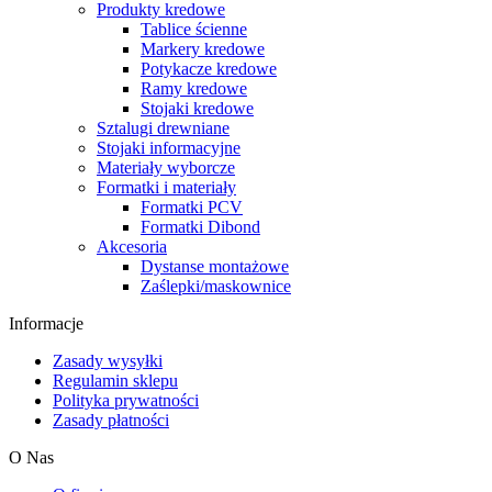
Produkty kredowe
Tablice ścienne
Markery kredowe
Potykacze kredowe
Ramy kredowe
Stojaki kredowe
Sztalugi drewniane
Stojaki informacyjne
Materiały wyborcze
Formatki i materiały
Formatki PCV
Formatki Dibond
Akcesoria
Dystanse montażowe
Zaślepki/maskownice
Informacje
Zasady wysyłki
Regulamin sklepu
Polityka prywatności
Zasady płatności
O Nas