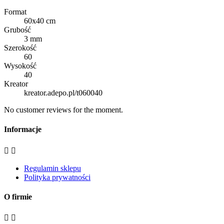
Format
60x40 cm
Grubość
3 mm
Szerokość
60
Wysokość
40
Kreator
kreator.adepo.pl/t060040
No customer reviews for the moment.
Informacje


Regulamin sklepu
Polityka prywatności
O firmie

