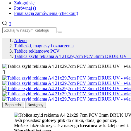
Zaloguj się
Porównaj
(
)
Finalizacja zamówienia (checkout)

Adepo
Tabliczki, magnesy i oznaczenia
Tablice reklamowe PCV
Tablica szyld reklama A4 21x29,7cm PCV 3mm DRUK UV - 

Poprzedni
Następny
Jeśli posiadasz
gotowy plik
do druku, dodaj go poniżej.
Możesz także skorzystać z naszego
kreatora
w każdej chwili.
Wypróbuj
już teraz.