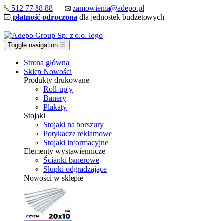
512 77 88 88
zamowienia@adepo.pl
płatność odroczona
dla jednostek budżetowych
Toggle navigation
☰
Strona główna
Sklep
Nowości
Produkty drukowane
Roll-up'y
Banery
Plakaty
Stojaki
Stojaki na borszury
Potykacze reklamowe
Stojaki informacyjne
Elementy wystawiennicze
Ścianki banerowe
Słupki odgradzające
Nowości w sklepie