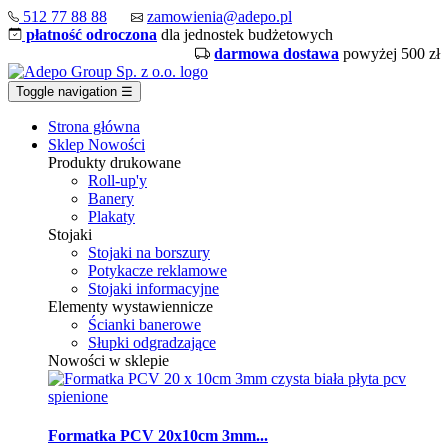
512 77 88 88
zamowienia@adepo.pl
płatność odroczona
dla jednostek budżetowych
darmowa dostawa
powyżej 500 zł
Toggle navigation
☰
Strona główna
Sklep
Nowości
Produkty drukowane
Roll-up'y
Banery
Plakaty
Stojaki
Stojaki na borszury
Potykacze reklamowe
Stojaki informacyjne
Elementy wystawiennicze
Ścianki banerowe
Słupki odgradzające
Nowości w sklepie
Formatka PCV 20x10cm 3mm...