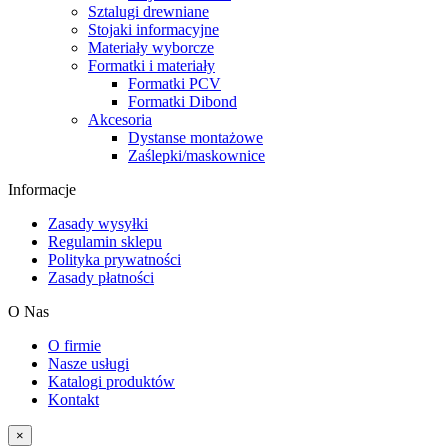
Sztalugi drewniane
Stojaki informacyjne
Materiały wyborcze
Formatki i materiały
Formatki PCV
Formatki Dibond
Akcesoria
Dystanse montażowe
Zaślepki/maskownice
Informacje
Zasady wysyłki
Regulamin sklepu
Polityka prywatności
Zasady płatności
O Nas
O firmie
Nasze usługi
Katalogi produktów
Kontakt
×