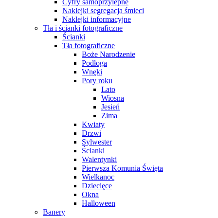
Cyfry samoprzylepne
Naklejki segregacja śmieci
Naklejki informacyjne
Tła i ścianki fotograficzne
Ścianki
Tła fotograficzne
Boże Narodzenie
Podłoga
Wnęki
Pory roku
Lato
Wiosna
Jesień
Zima
Kwiaty
Drzwi
Sylwester
Ścianki
Walentynki
Pierwsza Komunia Święta
Wielkanoc
Dziecięce
Okna
Halloween
Banery