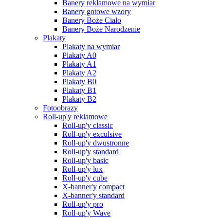
Banery reklamowe na wymiar
Banery gotowe wzory
Banery Boże Ciało
Banery Boże Narodzenie
Plakaty
Plakaty na wymiar
Plakaty A0
Plakaty A1
Plakaty A2
Plakaty B0
Plakaty B1
Plakaty B2
Fotoobrazy
Roll-up'y reklamowe
Roll-up'y classic
Roll-up'y exculsive
Roll-up'y dwustronne
Roll-up'y standard
Roll-up'y basic
Roll-up'y lux
Roll-up'y cube
X-banner'y compact
X-banner'y standard
Roll-up'y pro
Roll-up'y Wave