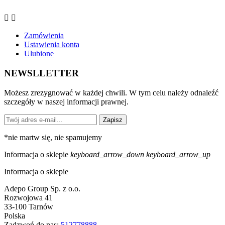


Zamówienia
Ustawienia konta
Ulubione
NEWSLLETTER
Możesz zrezygnować w każdej chwili. W tym celu należy odnaleźć
szczegóły w naszej informacji prawnej.
Zapisz
*
nie martw się, nie spamujemy
Informacja o sklepie
keyboard_arrow_down
keyboard_arrow_up
Informacja o sklepie
Adepo Group Sp. z o.o.
Rozwojowa 41
33-100 Tarnów
Polska
Zadzwoń do nas:
512778888