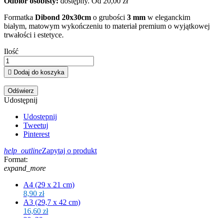
Odbiór osobisty:
dostępny.
Od 20,00 zł
Formatka
Dibond 20x30cm
o grubości
3 mm
w eleganckim
białym, matowym wykończeniu to materiał premium o wyjątkowej
trwałości i estetyce.
Ilość

Dodaj do koszyka
Udostępnij
Udostępnij
Tweetuj
Pinterest
help_outline
Zapytaj o produkt
Format:
expand_more
A4 (29 x 21 cm)
8,90 zł
A3 (29,7 x 42 cm)
16,60 zł