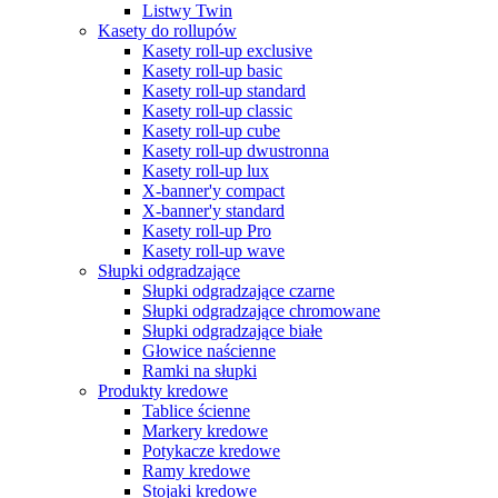
Listwy Twin
Kasety do rollupów
Kasety roll-up exclusive
Kasety roll-up basic
Kasety roll-up standard
Kasety roll-up classic
Kasety roll-up cube
Kasety roll-up dwustronna
Kasety roll-up lux
X-banner'y compact
X-banner'y standard
Kasety roll-up Pro
Kasety roll-up wave
Słupki odgradzające
Słupki odgradzające czarne
Słupki odgradzające chromowane
Słupki odgradzające białe
Głowice naścienne
Ramki na słupki
Produkty kredowe
Tablice ścienne
Markery kredowe
Potykacze kredowe
Ramy kredowe
Stojaki kredowe