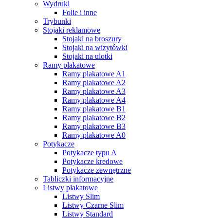
Wydruki
Folie i inne
Trybunki
Stojaki reklamowe
Stojaki na broszury
Stojaki na wizytówki
Stojaki na ulotki
Ramy plakatowe
Ramy plakatowe A1
Ramy plakatowe A2
Ramy plakatowe A3
Ramy plakatowe A4
Ramy plakatowe B1
Ramy plakatowe B2
Ramy plakatowe B3
Ramy plakatowe A0
Potykacze
Potykacze typu A
Potykacze kredowe
Potykacze zewnętrzne
Tabliczki informacyjne
Listwy plakatowe
Listwy Slim
Listwy Czarne Slim
Listwy Standard