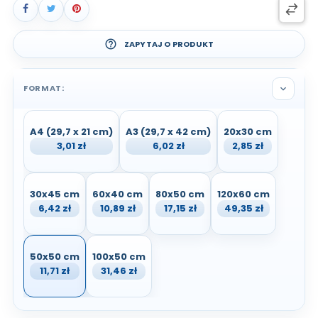
help_outline
ZAPYTAJ O PRODUKT
FORMAT:
expand_more
A4 (29,7 x 21 cm)
A3 (29,7 x 42 cm)
20x30 cm
3,01 zł
6,02 zł
2,85 zł
30x45 cm
60x40 cm
80x50 cm
120x60 cm
6,42 zł
10,89 zł
17,15 zł
49,35 zł
50x50 cm
100x50 cm
11,71 zł
31,46 zł