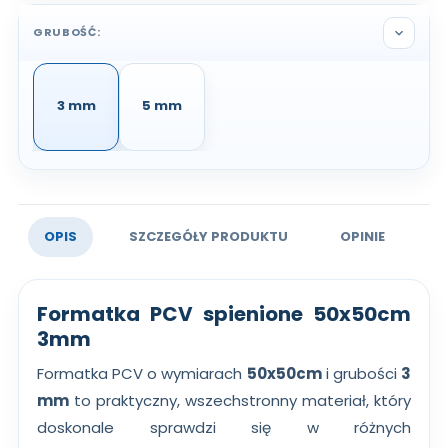
GRUBOŚĆ:
expand_more
3 mm
5 mm
OPIS
SZCZEGÓŁY PRODUKTU
OPINIE
Formatka PCV spienione 50x50cm
3mm
Formatka PCV o wymiarach
50x50cm
i grubości
3
mm
to praktyczny, wszechstronny materiał, który
doskonale sprawdzi się w różnych