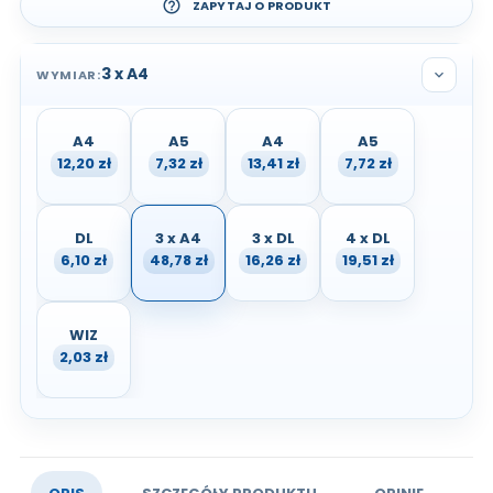
help_outline
ZAPYTAJ O PRODUKT
3 x A4
WYMIAR:
expand_more
A4
A5
A4
A5
12,20 zł
7,32 zł
13,41 zł
7,72 zł
DL
3 x A4
3 x DL
4 x DL
6,10 zł
48,78 zł
16,26 zł
19,51 zł
WIZ
2,03 zł